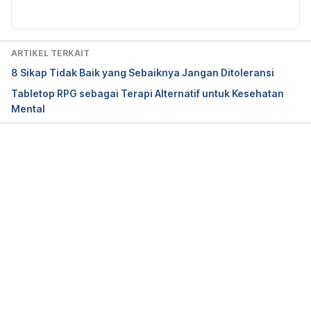
vering-love/201808/should-you-always-be-honest-
your-partner
 accessed May 21, 2019. 
ARTIKEL TERKAIT
8 Sikap Tidak Baik yang Sebaiknya Jangan Ditoleransi
Tabletop RPG sebagai Terapi Alternatif untuk Kesehatan
Mental
Memuat...