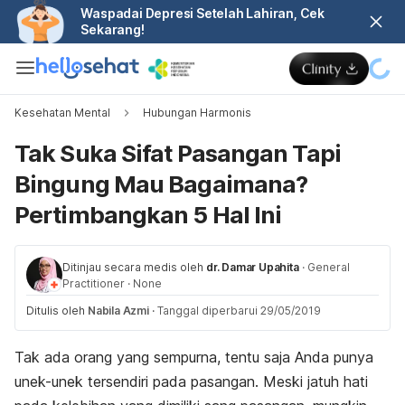
Waspadai Depresi Setelah Lahiran, Cek
Sekarang!
Kesehatan Mental
Hubungan Harmonis
Tak Suka Sifat Pasangan Tapi
Bingung Mau Bagaimana?
Pertimbangkan 5 Hal Ini
Ditinjau secara medis oleh
dr. Damar Upahita
·
General
Practitioner
·
None
Ditulis oleh
Nabila Azmi
·
Tanggal diperbarui 29/05/2019
Tak ada orang yang sempurna, tentu saja Anda punya
unek-unek tersendiri pada pasangan. Meski jatuh hati