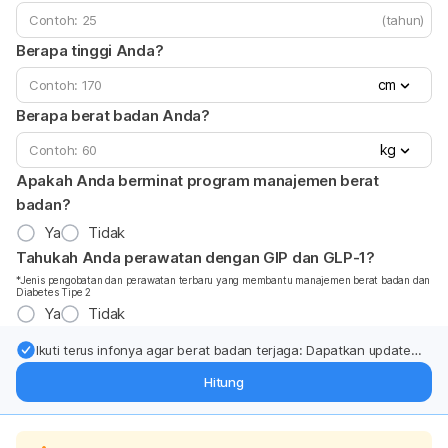
(tahun)
Berapa tinggi Anda?
cm
Berapa berat badan Anda?
kg
Apakah Anda berminat program manajemen berat
badan?
Ya
Tidak
Tahukah Anda perawatan dengan GIP dan GLP-1?
*Jenis pengobatan dan perawatan terbaru yang membantu manajemen berat badan dan
Diabetes Tipe 2
Ya
Tidak
Ikuti terus infonya agar berat badan terjaga: Dapatkan update
dari pakar mengenai dukungan dan perawatan berat badan
Hitung
langsung ke inbox Anda.