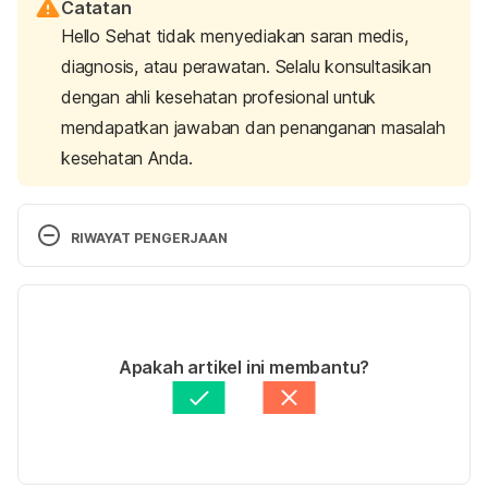
Catatan
Hello Sehat tidak menyediakan saran medis,
diagnosis, atau perawatan. Selalu konsultasikan
dengan ahli kesehatan profesional untuk
mendapatkan jawaban dan penanganan masalah
kesehatan Anda.
RIWAYAT PENGERJAAN
Versi Terbaru
11/11/2024
Ditulis oleh 
Winona Katyusha
Apakah artikel ini membantu?
Ditinjau secara medis oleh
dr. Patricia Lukas 
Goentoro
Diperbarui oleh: 
Abduraafi Andrian