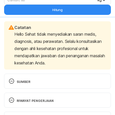
Hitung
Catatan
Hello Sehat tidak menyediakan saran medis,
diagnosis, atau perawatan. Selalu konsultasikan
dengan ahli kesehatan profesional untuk
mendapatkan jawaban dan penanganan masalah
kesehatan Anda.
SUMBER
Laser hair removal 
https://www.aad.org/public/diseases/cosmetic-
RIWAYAT PENGERJAAN
treatments/laser-hair-removal#overview
 accessed 
Sep 20 2019. 
Versi Terbaru