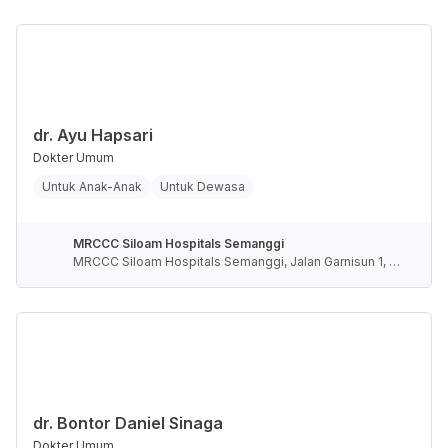
Khusus Ibukota Jakarta, Indonesia
dr. Ayu Hapsari
Dokter Umum
Untuk Anak-Anak
Untuk Dewasa
MRCCC Siloam Hospitals Semanggi
MRCCC Siloam Hospitals Semanggi, Jalan Garnisun 1, R
T.5/RW.4, Karet Semanggi, Kota Jakarta Selatan, Daerah
Khusus Ibukota Jakarta, Indonesia
dr. Bontor Daniel Sinaga
Dokter Umum