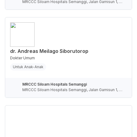
MRCCC Siloam Hospitals Semanggi, Jalan Garnisun 1, R
T.5/RW.4, Karet Semanggi, Kota Jakarta Selatan, Daerah
Khusus Ibukota Jakarta, Indonesia
dr. Andreas Meilago Siborutorop
Dokter Umum
Untuk Anak-Anak
MRCCC Siloam Hospitals Semanggi
MRCCC Siloam Hospitals Semanggi, Jalan Garnisun 1, R
T.5/RW.4, Karet Semanggi, Kota Jakarta Selatan, Daerah
Khusus Ibukota Jakarta, Indonesia