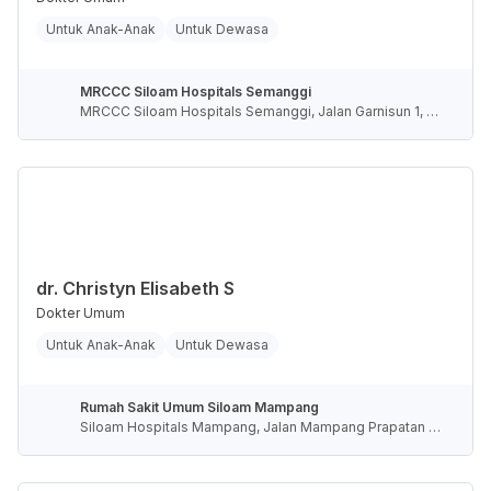
Untuk Anak-Anak
Untuk Dewasa
MRCCC Siloam Hospitals Semanggi
MRCCC Siloam Hospitals Semanggi, Jalan Garnisun 1, R
T.5/RW.4, Karet Semanggi, Kota Jakarta Selatan, Daerah
Khusus Ibukota Jakarta, Indonesia
dr. Christyn Elisabeth S
Dokter Umum
Untuk Anak-Anak
Untuk Dewasa
Rumah Sakit Umum Siloam Mampang
Siloam Hospitals Mampang, Jalan Mampang Prapatan R
aya, RT.2/RW.5, Duren Tiga, Kota Jakarta Selatan, Daerah
Khusus Ibukota Jakarta, Indonesia