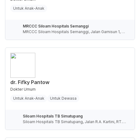
Untuk Anak-Anak
MRCCC Siloam Hospitals Semanggi
MRCCC Siloam Hospitals Semanggi, Jalan Garnisun 1, R
T.5/RW.4, Karet Semanggi, Kota Jakarta Selatan, Daerah
Khusus Ibukota Jakarta, Indonesia
dr. Fifky Pantow
Dokter Umum
Untuk Anak-Anak
Untuk Dewasa
Siloam Hospitals TB Simatupang
Siloam Hospitals TB Simatupang, Jalan R.A. Kartini, RT.1
0/RW.4, Cilandak Barat, Kota Jakarta Selatan, Daerah Khu
sus Ibukota Jakarta, Indonesia