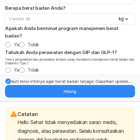
Berapa berat badan Anda?
kg
Apakah Anda berminat program manajemen berat
badan?
Ya
Tidak
Tahukah Anda perawatan dengan GIP dan GLP-1?
*Jenis pengobatan dan perawatan terbaru yang membantu manajemen berat badan dan
Diabetes Tipe 2
Ya
Tidak
Ikuti terus infonya agar berat badan terjaga: Dapatkan update
dari pakar mengenai dukungan dan perawatan berat badan
Hitung
langsung ke inbox Anda.
Catatan
Hello Sehat tidak menyediakan saran medis,
diagnosis, atau perawatan. Selalu konsultasikan
dengan ahli kesehatan profesional untuk