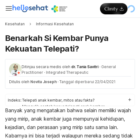
Kesehatan
Informasi Kesehatan
Benarkah Si Kembar Punya
Kekuatan Telepati?
Ditinjau secara medis oleh
dr. Tania Savitri
·
General
Practitioner
·
Integrated Therapeutic
Ditulis oleh
Novita Joseph
·
Tanggal diperbarui 22/04/2021
Indeks:
Telepati anak kembar, mitos atau fakta?
Mengulik contoh kasus telepati anak kembar
Banyak yang mengatakan bahwa selain memiliki wajah
Namun, tidak ada bukti ilmiah yang bisa membuktikan
yang mirip, anak kembar juga mempunyai kehidupan,
Boleh percaya atau tidak dengan telepati kembar
kejadian, dan perasaan yang mirip satu sama lain.
Kabarnya ini bisa terjadi walaupun mereka sedang tidak