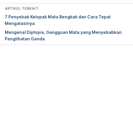
ARTIKEL TERKAIT
Why is my eyelash growing in the wrong direction? 
7 Penyebab Kelopak Mata Bengkak dan Cara Tepat
https://www.medicalnewstoday.com/articles/32157
Mengatasinya
0.php
. Accessed September 2, 2019.
Mengenal Diplopia, Gangguan Mata yang Menyebabkan
Penglihatan Ganda
Trichiasis: Lashes Gone Astray. 
https://www.reviewofophthalmology.com/article/tri
chiasis-lashes-gone-astray
. Accessed September 2, 
2019.
Memuat...