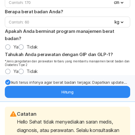
cm
Berapa berat badan Anda?
kg
Apakah Anda berminat program manajemen berat
badan?
Ya
Tidak
Tahukah Anda perawatan dengan GIP dan GLP-1?
*Jenis pengobatan dan perawatan terbaru yang membantu manajemen berat badan dan
Diabetes Tipe 2
Ya
Tidak
Ikuti terus infonya agar berat badan terjaga: Dapatkan update
dari pakar mengenai dukungan dan perawatan berat badan
Hitung
langsung ke inbox Anda.
Catatan
Hello Sehat tidak menyediakan saran medis,
diagnosis, atau perawatan. Selalu konsultasikan