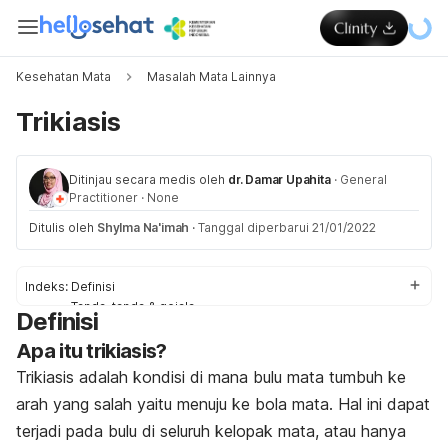
Kesehatan Mata
Masalah Mata Lainnya
Trikiasis
Ditinjau secara medis oleh
dr. Damar Upahita
·
General
Practitioner
·
None
Ditulis oleh
Shylma Na'imah
·
Tanggal diperbarui 21/01/2022
Indeks:
Definisi
Tanda-tanda & gejala
Definisi
Penyebab
Apa itu trikiasis?
Faktor-faktor risiko
Diagnosis & pengobatan
Trikiasis adalah kondisi di mana bulu mata tumbuh ke
Pengobatan di rumah
arah yang salah yaitu menuju ke bola mata. Hal ini dapat
terjadi pada bulu di seluruh kelopak mata, atau hanya