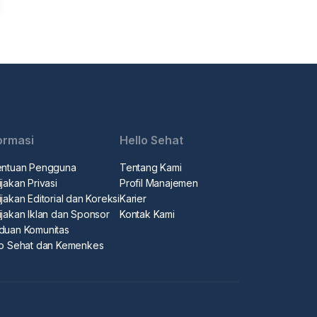
ormasi
Hello Sehat
entuan Pengguna
Tentang Kami
jakan Privasi
Profil Manajemen
jakan Editorial dan Koreksi
Karier
ijakan Iklan dan Sponsor
Kontak Kami
duan Komunitas
lo Sehat dan Kemenkes