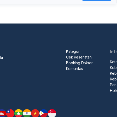
Kategori
Inf
Cek Kesehatan
da
Ket
Booking Dokter
r
Kebi
Komunitas
Kebi
Keb
Pan
Hel