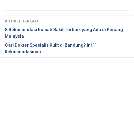
What is a dermatologist?
 American Academy of 
Dermatology. (n.d.). Retrieved November 24, 2022, 
ARTIKEL TERKAIT
from https://www.aad.org/public/fad/what-is-a-
8 Rekomendasi Rumah Sakit Terbaik yang Ada di Penang
derm
Malaysia
Cari Dokter Spesialis Kulit di Bandung? Ini 11
Rekomendasinya
Memuat...