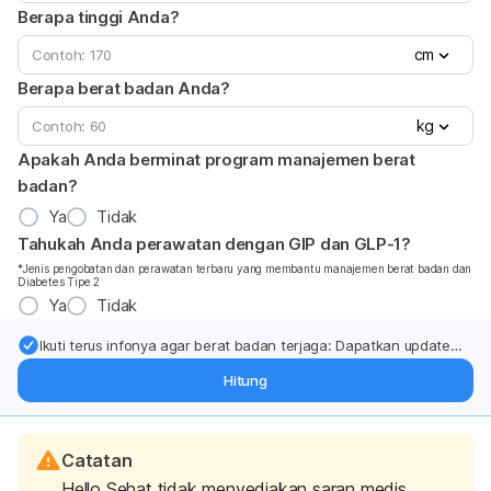
Berapa tinggi Anda?
cm
Berapa berat badan Anda?
kg
Apakah Anda berminat program manajemen berat
badan?
Ya
Tidak
Tahukah Anda perawatan dengan GIP dan GLP-1?
*Jenis pengobatan dan perawatan terbaru yang membantu manajemen berat badan dan
Diabetes Tipe 2
Ya
Tidak
Ikuti terus infonya agar berat badan terjaga: Dapatkan update
dari pakar mengenai dukungan dan perawatan berat badan
Hitung
langsung ke inbox Anda.
Catatan
Hello Sehat tidak menyediakan saran medis,