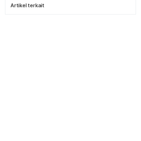
Artikel terkait