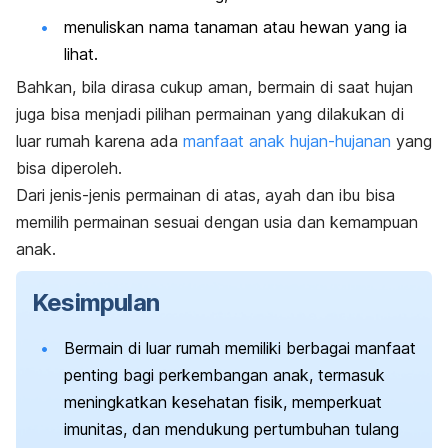
menuliskan nama tanaman atau hewan yang ia
lihat.
Bahkan, bila dirasa cukup aman, bermain di saat hujan
juga bisa menjadi pilihan
permainan yang dilakukan di
luar rumah
karena ada
manfaat anak hujan-hujanan
yang
bisa diperoleh.
Dari jenis-jenis permainan di atas, ayah dan ibu bisa
memilih permainan sesuai dengan usia dan kemampuan
anak.
Kesimpulan
Bermain di luar rumah memiliki berbagai manfaat
penting bagi perkembangan anak, termasuk
meningkatkan kesehatan fisik, memperkuat
imunitas, dan mendukung pertumbuhan tulang