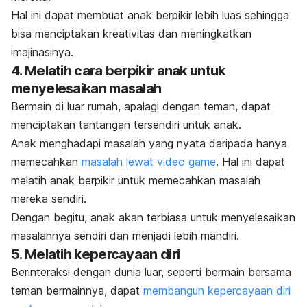
Hal ini dapat membuat anak berpikir lebih luas sehingga
bisa menciptakan kreativitas dan meningkatkan
imajinasinya.
4. Melatih cara berpikir anak untuk
menyelesaikan masalah
Bermain di luar rumah, apalagi dengan teman, dapat
menciptakan tantangan tersendiri untuk anak.
Anak menghadapi masalah yang nyata daripada hanya
memecahkan
masalah lewat video game
. Hal ini dapat
melatih anak berpikir untuk memecahkan masalah
mereka sendiri.
Dengan begitu, anak akan terbiasa untuk menyelesaikan
masalahnya sendiri dan menjadi lebih mandiri.
5. Melatih kepercayaan diri
Berinteraksi dengan dunia luar, seperti bermain bersama
teman bermainnya, dapat
membangun kepercayaan diri