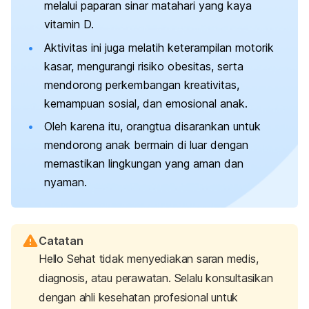
melalui paparan sinar matahari yang kaya
vitamin D.
Aktivitas ini juga melatih keterampilan motorik
kasar, mengurangi risiko obesitas, serta
mendorong perkembangan kreativitas,
kemampuan sosial, dan emosional anak.
Oleh karena itu, orangtua disarankan untuk
mendorong anak bermain di luar dengan
memastikan lingkungan yang aman dan
nyaman.
Catatan
Hello Sehat tidak menyediakan saran medis,
diagnosis, atau perawatan. Selalu konsultasikan
dengan ahli kesehatan profesional untuk