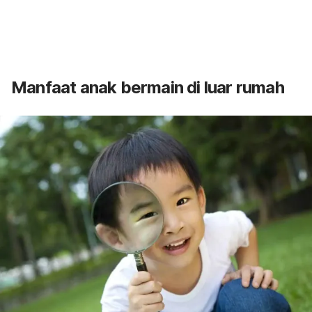
Manfaat anak bermain di luar rumah