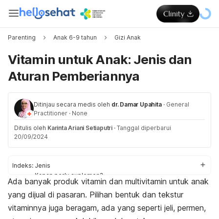
Parenting
Anak 6-9 tahun
Gizi Anak
Vitamin untuk Anak: Jenis dan
Aturan Pemberiannya
Ditinjau secara medis oleh
dr. Damar Upahita
·
General
Practitioner
·
None
Ditulis oleh
Karinta Ariani Setiaputri
·
Tanggal diperbarui
20/09/2024
Indeks:
Jenis
Kapan perlu suplemen?
Ada banyak produk vitamin dan multivitamin untuk anak
Tips
yang dijual di pasaran. Pilihan bentuk dan tekstur
vitaminnya juga beragam, ada yang seperti jeli, permen,