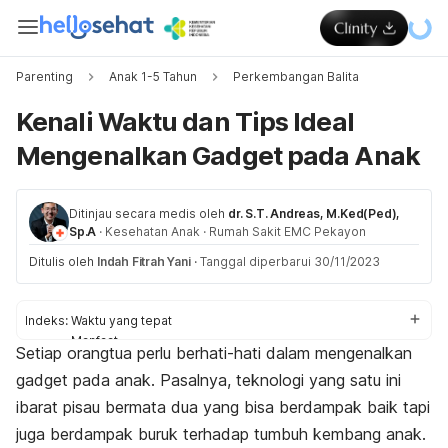
Parenting
Anak 1-5 Tahun
Perkembangan Balita
Kenali Waktu dan Tips Ideal
Mengenalkan Gadget pada Anak
Ditinjau secara medis oleh
dr. S.T. Andreas, M.Ked(Ped),
Sp.A
·
Kesehatan Anak
·
Rumah Sakit EMC Pekayon
Ditulis oleh
Indah Fitrah Yani
·
Tanggal diperbarui 30/11/2023
Indeks:
Waktu yang tepat
Manfaat
Setiap orangtua perlu berhati-hati dalam mengenalkan
Dampak
gadget
pada anak. Pasalnya, teknologi yang satu ini
Tips
ibarat pisau bermata dua yang bisa berdampak baik tapi
juga berdampak buruk terhadap tumbuh kembang anak.