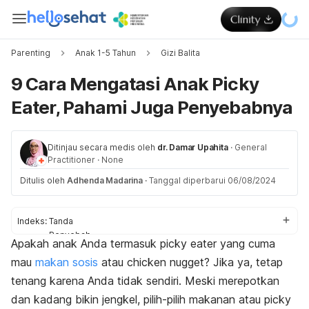
Parenting
Anak 1-5 Tahun
Gizi Balita
9 Cara Mengatasi Anak Picky
Eater, Pahami Juga Penyebabnya
Ditinjau secara medis oleh
dr. Damar Upahita
·
General
Practitioner
·
None
Ditulis oleh
Adhenda Madarina
·
Tanggal diperbarui 06/08/2024
Indeks:
Tanda
Penyebab
Apakah anak Anda termasuk
picky eater
yang cuma
Cara mengatasi
mau
makan sosis
atau
chicken nugget
? Jika ya, tetap
Dampak
tenang karena Anda tidak sendiri.
Meski merepotkan
dan kadang bikin jengkel, pilih-pilih makanan atau
picky