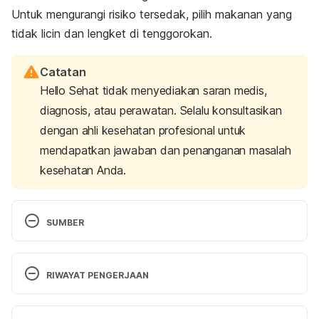
Untuk mengurangi risiko tersedak, pilih makanan yang
tidak licin dan lengket di tenggorokan.
Catatan
Hello Sehat tidak menyediakan saran medis,
diagnosis, atau perawatan. Selalu konsultasikan
dengan ahli kesehatan profesional untuk
mendapatkan jawaban dan penanganan masalah
kesehatan Anda.
SUMBER
What to feed young children. (2017). Retrieved 19 
February 2020, from 
RIWAYAT PENGERJAAN
https://www.nhs.uk/conditions/pregnancy-and-
baby/understanding-food-groups/#close
Versi Terbaru