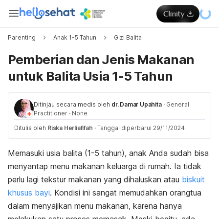
Parenting
Anak 1-5 Tahun
Gizi Balita
Pemberian dan Jenis Makanan
untuk Balita Usia 1-5 Tahun
Ditinjau secara medis oleh
dr. Damar Upahita
·
General
Practitioner
·
None
Ditulis oleh
Riska Herliafifah
·
Tanggal diperbarui 29/11/2024
Memasuki usia balita (1-5 tahun), anak Anda sudah bisa
menyantap menu makanan keluarga di rumah. Ia tidak
perlu lagi tekstur makanan yang dihaluskan atau
biskuit
khusus bayi
. Kondisi ini sangat memudahkan orangtua
dalam menyajikan menu makanan, karena hanya