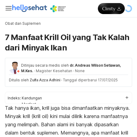
Obat dan Suplemen
7 Manfaat Krill Oil yang Tak Kalah
dari Minyak Ikan
Ditinjau secara medis oleh
dr. Andreas Wilson Setiawan,
M.Kes.
·
Magister Kesehatan
·
None
Ditulis oleh
Zulfa Azza Adhini
·
Tanggal diperbarui 17/07/2025
Indeks:
Kandungan
Manfaat
Tak hanya
ikan
,
krill
juga bisa dimanfaatkan minyaknya.
Efek samping
Minyak krill (
krill oil
) kini mulai dilirik karena manfaatnya
Cara konsumsi
yang melimpah. Bahan alami ini banyak dipasarkan
dalam bentuk suplemen.
Memangnya, apa manfaat
krill