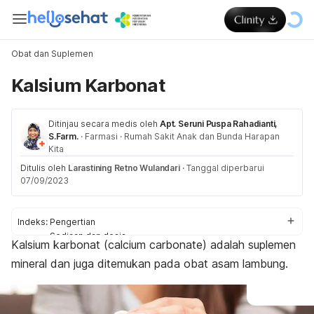
Obat dan Suplemen
Kalsium Karbonat
Ditinjau secara medis oleh
Apt. Seruni Puspa Rahadianti,
S.Farm.
·
Farmasi
·
Rumah Sakit Anak dan Bunda Harapan
Kita
Ditulis oleh
Larastining Retno Wulandari
·
Tanggal diperbarui
07/09/2023
Indeks:
Pengertian
Sediaan dan dosis
Kalsium karbonat (
calcium carbonate
) adalah suplemen
Aturan pakai
mineral dan juga ditemukan pada obat asam lambung.
Efek samping
Efek pada ibu hamil dan menyusui
Peringatan dan perhatian
Interaksi obat