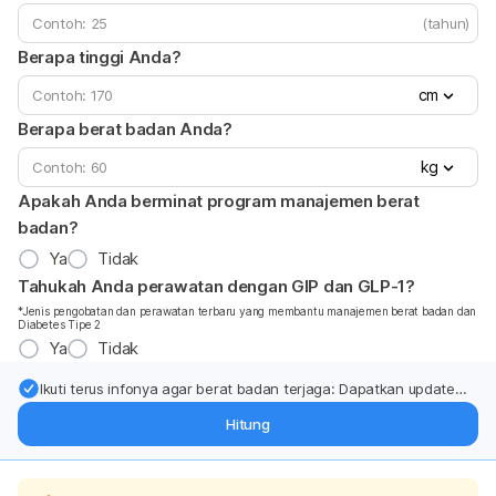
(tahun)
Berapa tinggi Anda?
cm
Berapa berat badan Anda?
kg
Apakah Anda berminat program manajemen berat
badan?
Ya
Tidak
Tahukah Anda perawatan dengan GIP dan GLP-1?
*Jenis pengobatan dan perawatan terbaru yang membantu manajemen berat badan dan
Diabetes Tipe 2
Ya
Tidak
Ikuti terus infonya agar berat badan terjaga: Dapatkan update
dari pakar mengenai dukungan dan perawatan berat badan
Hitung
langsung ke inbox Anda.