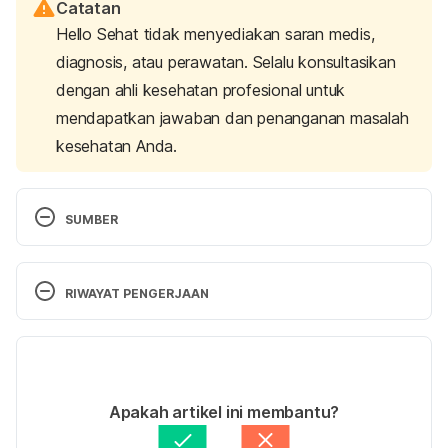
Catatan
Hello Sehat tidak menyediakan saran medis,
diagnosis, atau perawatan. Selalu konsultasikan
dengan ahli kesehatan profesional untuk
mendapatkan jawaban dan penanganan masalah
kesehatan Anda.
SUMBER
Materi Edukasi Tentang Peduli Obat dan Pangan 
RIWAYAT PENGERJAAN
Aman. (2022). Retrieved 7 July 2022, from 
https://www.pom.go.id/files/2016/brem.pdf
Versi Terbaru
07/09/2023
Ditulis oleh 
Larastining Retno Wulandari
Apakah artikel ini membantu?
Calcium carbonate. (2022). Retrieved 7 July 2022, 
Ditinjau secara medis oleh
Apt. Seruni Puspa 