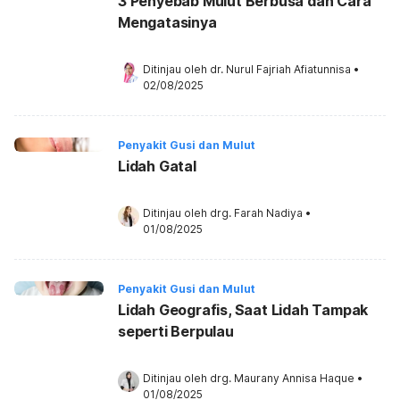
3 Penyebab Mulut Berbusa dan Cara
Mengatasinya
Ditinjau oleh 
dr. Nurul Fajriah Afiatunnisa
•
02/08/2025
Penyakit Gusi dan Mulut
Lidah Gatal
Ditinjau oleh 
drg. Farah Nadiya
•
01/08/2025
Penyakit Gusi dan Mulut
Lidah Geografis, Saat Lidah Tampak
seperti Berpulau
Ditinjau oleh 
drg. Maurany Annisa Haque
•
01/08/2025