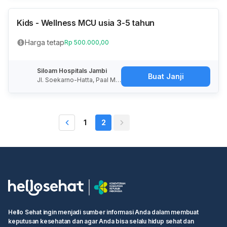
m. I, Kota Lubuklinggau, Sumater
a Selatan 31613
Kids - Wellness MCU usia 3-5 tahun
Harga tetap
Rp 500.000,00
Siloam Hospitals Jambi
Buat Janji
Jl. Soekarno-Hatta, Paal Me
rah, Kec. Jambi Sel., Kota Ja
mbi, Jambi 36139
1
2
Hello Sehat ingin menjadi sumber informasi Anda dalam membuat
keputusan kesehatan dan agar Anda bisa selalu hidup sehat dan