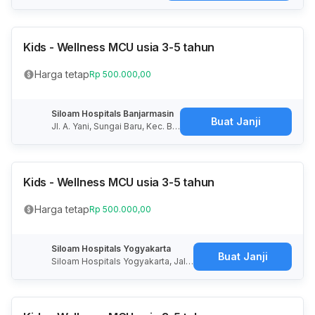
a, Kec. Kuta, Kabupaten Ba
dung, Bali 80361
Kids - Wellness MCU usia 3-5 tahun
Harga tetap
Rp 500.000,00
Siloam Hospitals Banjarmasin
Buat Janji
Jl. A. Yani, Sungai Baru, Kec. Ba
njarmasin Tengah, Kota Banjar
masin, Kalimantan Selatan 7012
2
Kids - Wellness MCU usia 3-5 tahun
Harga tetap
Rp 500.000,00
Siloam Hospitals Yogyakarta
Buat Janji
Siloam Hospitals Yogyakarta, Jala
n Laksda Adisucipto, Demangan,
Kota Yogyakarta, Daerah Istimewa
Yogyakarta, Indonesia