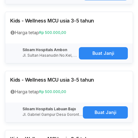
alan Perjuangan, Kebon Jeruk, Ja
karta, Daerah Khusus Ibukota Jak
arta, Indonesia
Kids - Wellness MCU usia 3-5 tahun
Harga tetap
Rp 500.000,00
Siloam Hospitals Ambon
Buat Janji
Jl. Sultan Hasanudin No.Kel, Ha
tive Kecil, Kec. Sirimau, Kota A
mbon, Maluku, 97118, Indonesi
a
Kids - Wellness MCU usia 3-5 tahun
Harga tetap
Rp 500.000,00
Siloam Hospitals Labuan Bajo
Buat Janji
Jl. Gabriel Gampur Desa Gorontal
o, Labuan Bajo, Komodo, West M
anggarai Regency, East Nusa Ten
ggara 86754