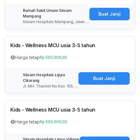
Rumah Sakit Umum Siloam
Buat Janji
Mampang
Siloam Hospitals Mampang, Jalan M
ampang Prapatan Raya, RT.2/RW.5,
Duren Tiga, Kota Jakarta Selatan, D
aerah Khusus Ibukota Jakarta, Indon
esia
Kids - Wellness MCU usia 3-5 tahun
Harga tetap
Rp 500.000,00
Siloam Hospitals Lippo
Buat Janji
Cikarang
Jl. MH. Thamrin No.Kav. 105, Ci
batu, Cikarang Sel., Kabupate
n Bekasi, Jawa Barat 17530
Kids - Wellness MCU usia 3-5 tahun
Harga tetap
Rp 500.000,00
Siloam Hospitals Lippo Village