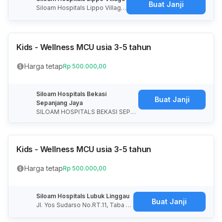
Buat Janji
Siloam Hospitals Lippo Village,
Jalan, Bencongan, Kabupaten
Tangerang, Banten, Indonesia
Kids - Wellness MCU usia 3-5 tahun
Harga tetap
Rp 500.000,00
Siloam Hospitals Bekasi
Buat Janji
Sepanjang Jaya
SILOAM HOSPITALS BEKASI SEPAN
JANG JAYA, Jalan Pramuka, RT.00
4/RW.002, Sepanjang Jaya, Kota B
ekasi, Jawa Barat, Indonesia
Kids - Wellness MCU usia 3-5 tahun
Harga tetap
Rp 500.000,00
Siloam Hospitals Lubuk Linggau
Buat Janji
Jl. Yos Sudarso No.RT.11, Taba J
emekeh, Kec. Lubuk Linggau Ti