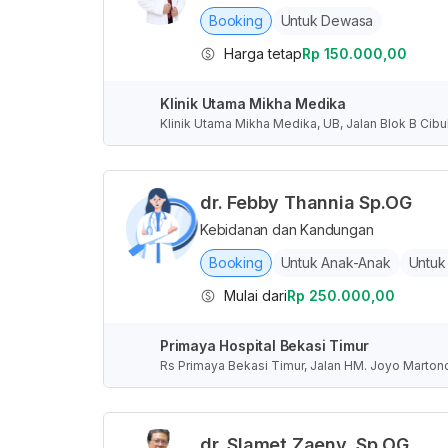
Booking
Untuk Dewasa
Harga tetap
Rp 150.000,00
Klinik Utama Mikha Medika
Klinik Utama Mikha Medika, UB, Jalan Blok B Cibub
dr. Febby Thannia Sp.OG
Kebidanan dan Kandungan
Booking
Untuk Anak-Anak
Untuk
Mulai dari
Rp 250.000,00
Primaya Hospital Bekasi Timur
Rs Primaya Bekasi Timur, Jalan HM. Joyo Marton
at, Indonesia
dr. Slamet Zaeny, Sp.OG